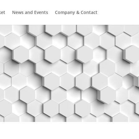
ket
News and Events
Company & Contact