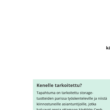
k
Kenelle tarkoitettu?
Tapahtuma on tarkoitettu storage-
tuotteiden parissa työskenteleville ja niistä
kiinnostuneille asiantuntijoille, jotka
haluavat oppia ottamaan käyttöön Ceph-