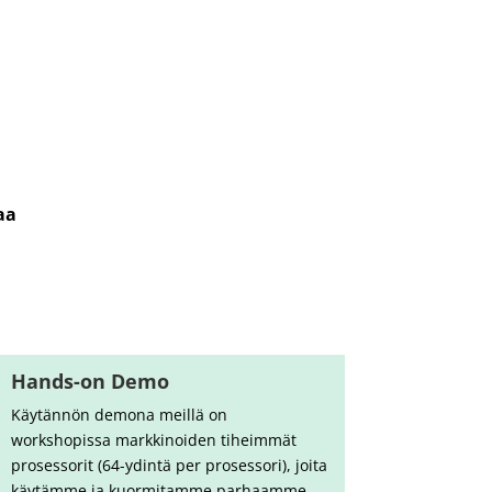
aa
Hands-on Demo
Käytännön demona meillä on
workshopissa markkinoiden tiheimmät
prosessorit (64-ydintä per prosessori), joita
käytämme ja kuormitamme parhaamme