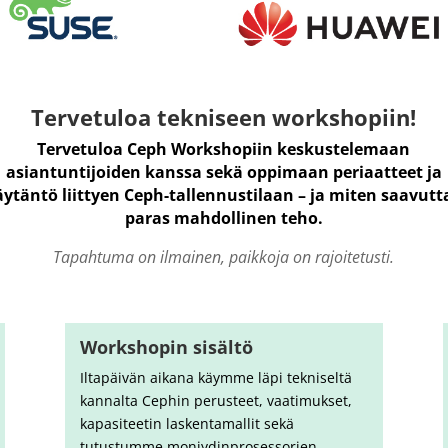
Tervetuloa tekniseen workshopiin!
Tervetuloa Ceph Workshopiin keskustelemaan
asiantuntijoiden kanssa sekä oppimaan periaatteet ja
äytäntö liittyen Ceph-tallennustilaan – ja miten saavutt
paras mahdollinen teho.
Tapahtuma on ilmainen, paikkoja on rajoitetusti.
Workshopin sisältö
Iltapäivän aikana käymme läpi tekniseltä
kannalta Cephin perusteet, vaatimukset,
kapasiteetin laskentamallit sekä
tutustumme moniydinprosessorien