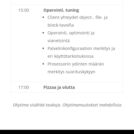
15:00
Operointi, tuning
Client-yhteydet object-, file- ja
block-tavoilla
Operointi, optimointi ja
vianetsintä
Palvelinkonfiguraation merkitys ja
eri käyttötarkoituksissa
Prosessorin ydinten määrän
merkitys suorituskykyyn
17:00
Pizzaa ja olutta
Ohjelma sisältää taukoja. Ohjelmamuutokset mahdollisia