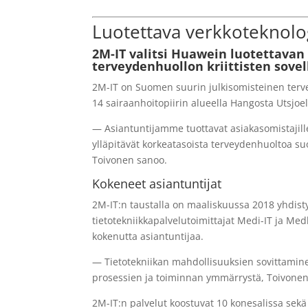
Luotettava verkkoteknolo
2M-IT valitsi Huawein luotettav
terveydenhuollon kriittisten sove
2M-IT on Suomen suurin julkisomisteinen tervey
14 sairaanhoitopiirin alueella Hangosta Utsjoel
— Asiantuntijamme tuottavat asiakasomistajill
ylläpitävät korkeatasoista terveydenhuoltoa suo
Toivonen sanoo.
Kokeneet asiantuntijat
2M-IT:n taustalla on maaliskuussa 2018 yhdisty
tietotekniikkapalvelutoimittajat Medi-IT ja Med
kokenutta asiantuntijaa.
— Tietotekniikan mahdollisuuksien sovittamine
prosessien ja toiminnan ymmärrystä, Toivonen
2M-IT:n palvelut koostuvat 10 konesalissa sekä 