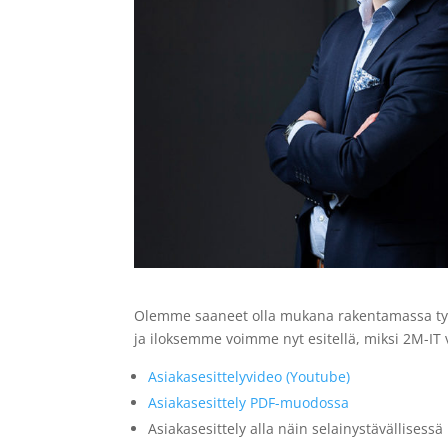
Olemme saaneet olla mukana rakentamassa tyy
ja iloksemme voimme nyt esitellä, miksi 2M-IT v
Asiakasesittelyvideo (Youtube)
Asiakasesittely PDF-muodossa
Asiakasesittely alla näin selainystävällises