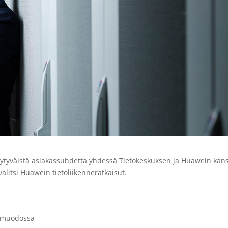
tyväistä asiakassuhdetta yhdessä Tietokeskuksen ja Huawein kans
alitsi Huawein tietoliikenneratkaisut.
sä muodossa