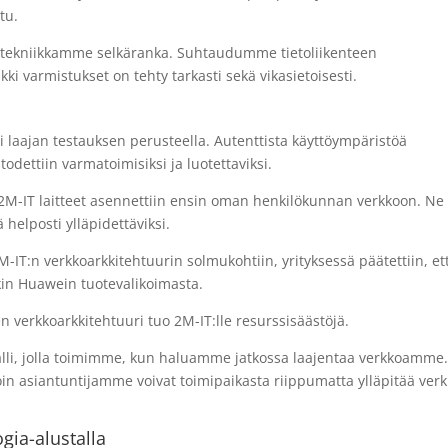
tu.
tekniikkamme selkäranka. Suhtaudumme tietoliikenteen
kki varmistukset on tehty tarkasti sekä vikasietoisesti.
 laajan testauksen perusteella. Autenttista käyttöympäristöä
odettiin varmatoimisiksi ja luotettaviksi.
ttä 2M-IT laitteet asennettiin ensin oman henkilökunnan verkkoon. Ne
 helposti ylläpidettäviksi.
-IT:n verkkoarkkitehtuurin solmukohtiin, yrityksessä päätettiin, et
akin Huawein tuotevalikoimasta.
 verkkoarkkitehtuuri tuo 2M-IT:lle resurssisäästöjä.
alli, jolla toimimme, kun haluamme jatkossa laajentaa verkkoamme
oin asiantuntijamme voivat toimipaikasta riippumatta ylläpitää ver
gia-alustalla