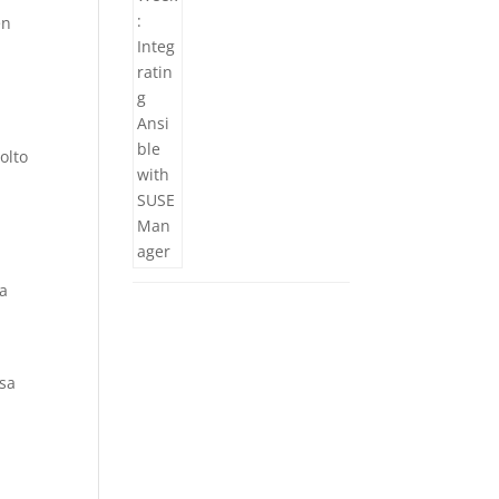
en
olto
aa
ssa