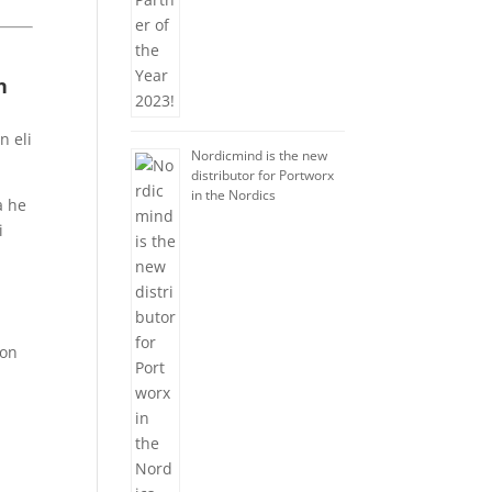
n
n eli
Nordicmind is the new
distributor for Portworx
in the Nordics
a he
i
lon