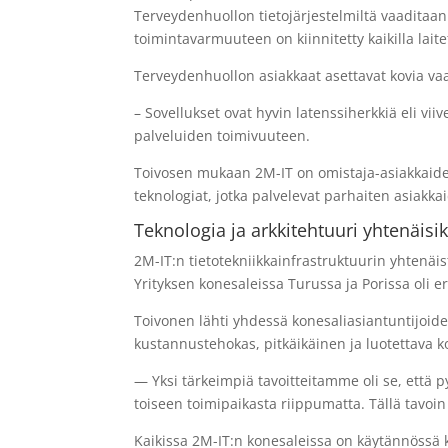
Terveydenhuollon tietojärjestelmiltä vaaditaan
toimintavarmuuteen on kiinnitetty kaikilla laite
Terveydenhuollon asiakkaat asettavat kovia vaa
– Sovellukset ovat hyvin latenssiherkkiä eli viive
palveluiden toimivuuteen.
Toivosen mukaan 2M-IT on omistaja-asiakkaiden
teknologiat, jotka palvelevat parhaiten asiakka
Teknologia ja arkkitehtuuri yhtenäisik
2M-IT:n tietotekniikkainfrastruktuurin yhtenäis
Yrityksen konesaleissa Turussa ja Porissa oli er
Toivonen lähti yhdessä konesaliasiantuntijoide
kustannustehokas, pitkäikäinen ja luotettava 
— Yksi tärkeimpiä tavoitteitamme oli se, että
toiseen toimipaikasta riippumatta. Tällä tav
Kaikissa 2M-IT:n konesaleissa on käytännössä k