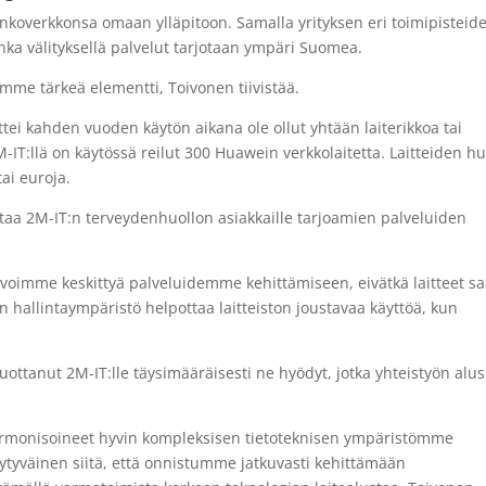
nkoverkkonsa omaan ylläpitoon. Samalla yrityksen eri toimipisteid
nka välityksellä palvelut tarjotaan ympäri Suomea.
me tärkeä elementti, Toivonen tiivistää.
ttei kahden vuoden käytön aikana ole ollut yhtään laiterikkoa tai
IT:llä on käytössä reilut 300 Huawein verkkolaitetta. Laitteiden hu
tai euroja.
aa 2M-IT:n terveydenhuollon asiakkaille tarjoamien palveluiden
voimme keskittyä palveluidemme kehittämiseen, eivätkä laitteet s
hallintaympäristö helpottaa laitteiston joustavaa käyttöä, kun
ttanut 2M-IT:lle täysimääräisesti ne hyödyt, jotka yhteistyön alu
rmonisoineet hyvin kompleksisen tietoteknisen ympäristömme
ytyväinen siitä, että onnistumme jatkuvasti kehittämään