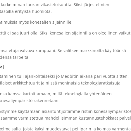
 korkeimman luokan vikasietoisuutta. Siksi järjestelmien
tasoilla erityistä huomiota.
timuksia myös konesalien sijainnille.
ttä ei saa juuri olla. Siksi konesalien sijainnilla on oleellinen vaiku
sa etuja valvova kumppani. Se valitsee markkinoilta käyttöönsä
idensa tarpeita.
si
täminen tuli ajankohtaiseksi jo Medbitin aikana pari vuotta sitten.
ilaiset arkkitehtuurit ja niissä moninaisia teknologiaratkaisuja.
nsa kanssa kartoittamaan, millä teknologialla yhtenäinen,
konesaliympäristö rakennetaan.
 pystymme käyttämään asiantuntijoitamme ristiin konesaliympäristö
oin saamme varmistettua mahdollisimman kustannustehokkaat palvel
olme salia, joista kaksi muodostavat peiliparin ja kolmas varmenta