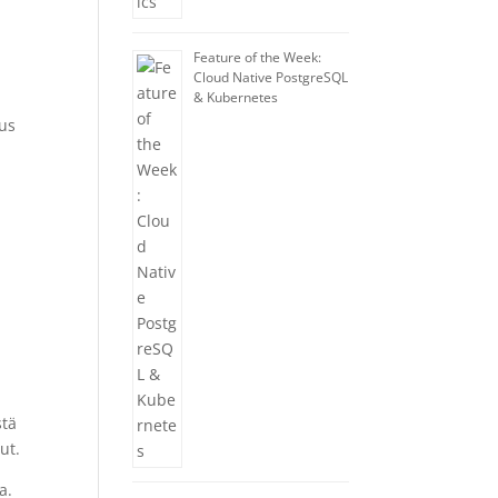
Feature of the Week:
Cloud Native PostgreSQL
& Kubernetes
tus
stä
ut.
a.