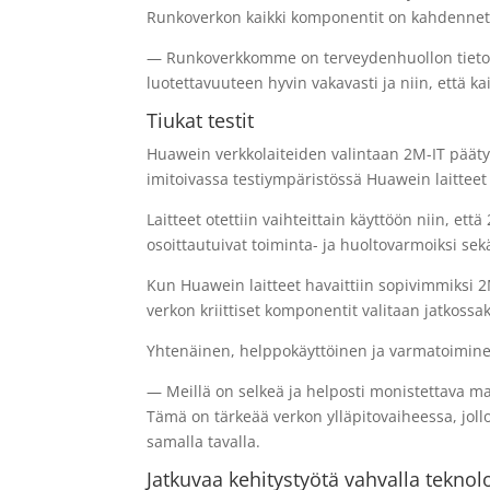
Runkoverkon kaikki komponentit on kahdennet
— Runkoverkkomme on terveydenhuollon tieto
luotettavuuteen hyvin vakavasti ja niin, että kai
Tiukat testit
Huawein verkkolaiteiden valintaan 2M-IT päätyi
imitoivassa testiympäristössä Huawein laitteet t
Laitteet otettiin vaihteittain käyttöön niin, e
osoittautuivat toiminta- ja huoltovarmoiksi sekä
Kun Huawein laitteet havaittiin sopivimmiksi 2M
verkon kriittiset komponentit valitaan jatkoss
Yhtenäinen, helppokäyttöinen ja varmatoiminen
— Meillä on selkeä ja helposti monistettava m
Tämä on tärkeää verkon ylläpitovaiheessa, joll
samalla tavalla.
Jatkuvaa kehitystyötä vahvalla teknolo