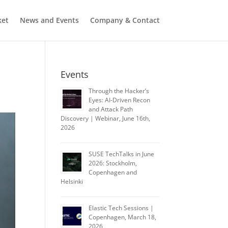
ket
News and Events
Company & Contact
Events
Through the Hacker’s
Eyes: AI-Driven Recon
and Attack Path
Discovery | Webinar, June 16th,
2026
SUSE TechTalks in June
2026: Stockholm,
Copenhagen and
Helsinki
Elastic Tech Sessions |
Copenhagen, March 18,
2026