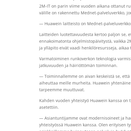
2M-IT on parin viime vuoden aikana ottanut ru
välille on rakennettu Mednet-palveluverkko, jo
— Huawein laitteisto on Mednet-palveluverkkom
Laitteiden luotettavuudesta kertoo paljon se, e
ennakoimatonta ohjelmistopäivitystä, vaikka 2M-
ja ylläpito eivät vaadi henkilöresursseja, aikaa 
Varmatoiminen runkoverkon teknologia varmist
jatkuvuuden ja häiriöttömän toiminnan.
— Toiminnallemme on aivan keskeistä se, että 
aiheuttaa meille murheita. Huawein yhtenäinen 
tarpeemme muuttuvat.
Kahden vuoden yhteistyö Huawein kanssa on tuo
asetettiin.
— Asiantuntijamme ovat modernisoineet ja ha
yhteistyössä Huawein kanssa. Olen erityisen ty