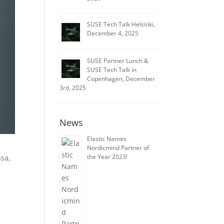
SUSE Tech Talk Helsinki,
December 4, 2025
SUSE Partner Lunch &
SUSE Tech Talk in
Copenhagen, December
3rd, 2025
News
Elastic Names
Nordicmind Partner of
the Year 2023!
sa,