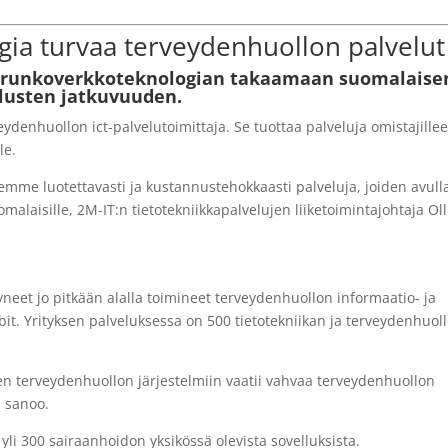
gia turvaa terveydenhuollon palvelut
an runkoverkkoteknologian takaamaan suomalaise
llusten jatkuvuuden.
denhuollon ict-palvelutoimittaja. Se tuottaa palveluja omistajillee
le.
emme luotettavasti ja kustannustehokkaasti palveluja, joiden avull
malaisille, 2M-IT:n tietotekniikkapalvelujen liiketoimintajohtaja Oll
neet jo pitkään alalla toimineet terveydenhuollon informaatio- ja
bit. Yrityksen palveluksessa on 500 tietotekniikan ja terveydenhuol
n terveydenhuollon järjestelmiin vaatii vahvaa terveydenhuollon
 sanoo.
yli 300 sairaanhoidon yksikössä olevista sovelluksista.